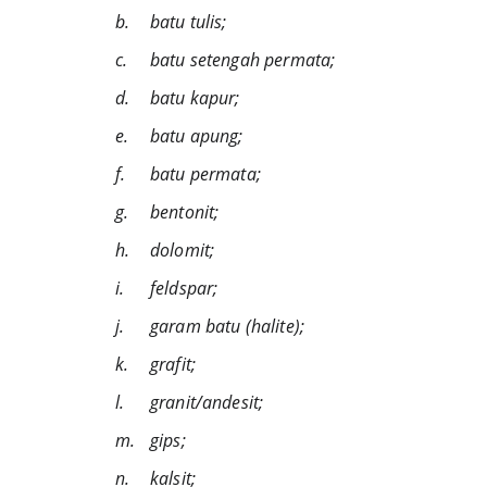
b.	batu tulis;
c.	batu setengah permata;
d.	batu kapur;
e.	batu apung;
f.	batu permata;
g.	bentonit;
h.	dolomit;
i.	feldspar;
j.	garam batu (halite);
k.	grafit;
l.	granit/andesit;
m.	gips;
n.	kalsit;