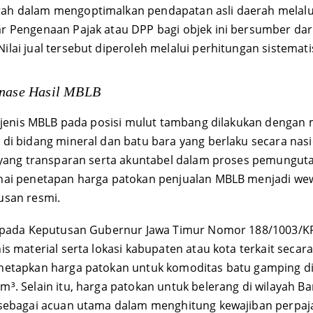
ah dalam mengoptimalkan pendapatan asli daerah melalui
Pengenaan Pajak atau DPP bagi objek ini bersumber dari ni
lai jual tersebut diperoleh melalui perhitungan sistemat
onase Hasil MBLB
p jenis MBLB pada posisi mulut tambang dilakukan dengan 
i bidang mineral dan batu bara yang berlaku secara nasion
 yang transparan serta akuntabel dalam proses pemungutan
enai penetapan harga patokan penjualan MBLB menjadi w
usan resmi. 
at pada Keputusan Gubernur Jawa Timur Nomor 188/1003/K
 material serta lokasi kabupaten atau kota terkait secara 
netapkan harga patokan untuk komoditas batu gamping di
³. Selain itu, harga patokan untuk belerang di wilayah B
 sebagai acuan utama dalam menghitung kewajiban perpaja