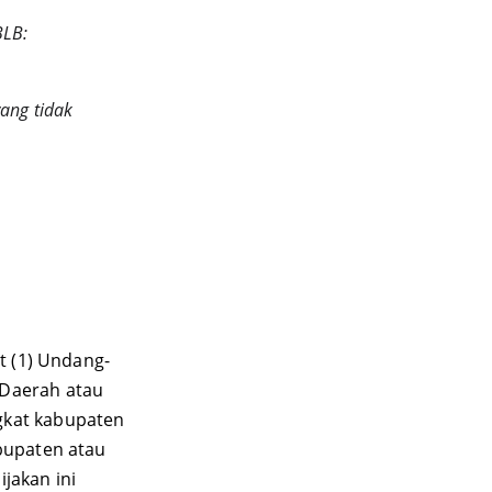
BLB:
t (1) Undang-
Daerah atau 
gkat kabupaten 
bupaten atau 
jakan ini 