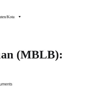
aten/Kota
uan (MBLB): 