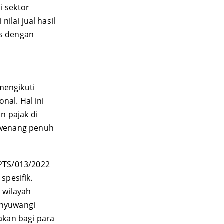
 sektor 
lai jual hasil 
is dengan 
mengikuti 
al. Hal ini 
 pajak di 
ewenang penuh 
PTS/013/2022 
spesifik. 
 wilayah 
anyuwangi 
kan bagi para 