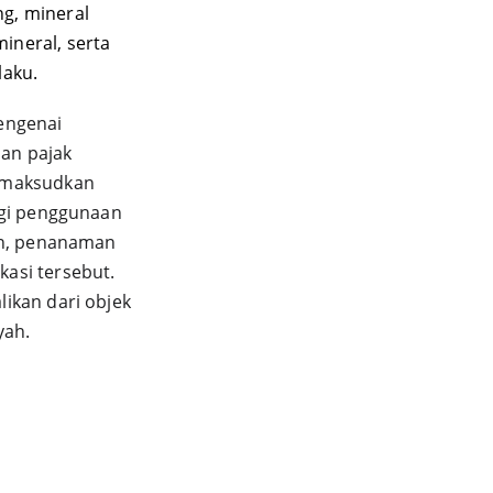
, mineral 
neral, serta 
aku. 
engenai 
an pajak 
imaksudkan 
agi penggunaan 
on, penanaman 
asi tersebut. 
ikan dari objek 
ah. 