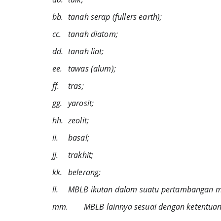
bb.	tanah serap (fullers earth);
cc.	tanah diatom;
dd.	tanah liat;
ee.	tawas (alum);
ff.	tras;
gg.	yarosit;
hh.	zeolit;
ii.	basal;
jj.	trakhit;
kk.	belerang;
ll.	MBLB ikutan dalam suatu pertambangan m
mm.	MBLB lainnya sesuai dengan ketent