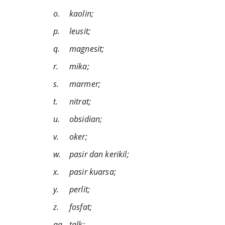
o.	kaolin;
p.	leusit;
q.	magnesit;
r.	mika;
s.	marmer;
t.	nitrat;
u.	obsidian;
v.	oker;
w.	pasir dan kerikil;
x.	pasir kuarsa;
y.	perlit;
z.	fosfat;
aa.	talk;