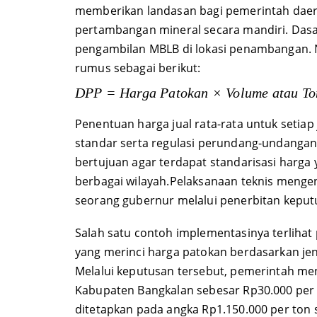
memberikan landasan bagi pemerintah daer
pertambangan mineral secara mandiri. Dasar 
pengambilan MBLB di lokasi penambangan. Ni
rumus sebagai berikut:
DPP = Harga Patokan × Volume atau T
Penentuan harga jual rata-rata untuk setia
standar serta regulasi perundang-undangan d
bertujuan agar terdapat standarisasi harga
berbagai wilayah.Pelaksanaan teknis meng
seorang gubernur melalui penerbitan keput
Salah satu contoh implementasinya terlih
yang merinci harga patokan berdasarkan jenis
Melalui keputusan tersebut, pemerintah me
Kabupaten Bangkalan sebesar Rp30.000 per m
ditetapkan pada angka Rp1.150.000 per ton