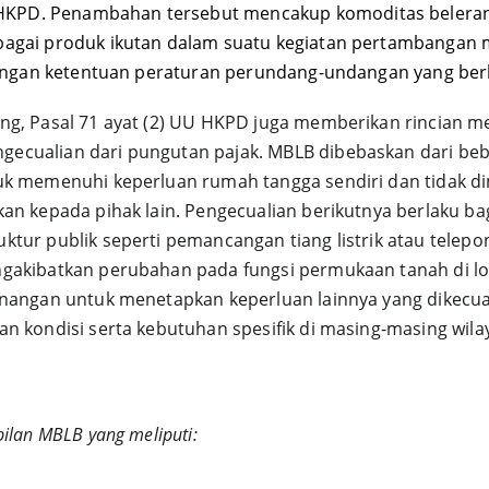
KPD. Penambahan tersebut mencakup komoditas belerang
agai produk ikutan dalam suatu kegiatan pertambangan mi
 dengan ketentuan peraturan perundang-undangan yang berl
ng, Pasal 71 ayat (2) UU HKPD juga memberikan rincian m
ecualian dari pungutan pajak. MBLB dibebaskan dari beb
tuk memenuhi keperluan rumah tangga sendiri dan tidak d
kan kepada pihak lain. Pengecualian berikutnya berlaku b
ktur publik seperti pemancangan tiang listrik atau telep
gakibatkan perubahan pada fungsi permukaan tanah di lok
enangan untuk menetapkan keperluan lainnya yang dikecual
n kondisi serta kebutuhan spesifik di masing-masing wilay
ilan MBLB yang meliputi: